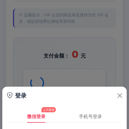
💡 温馨提示：VIP 会员到期后将直接转为非 VIP 会
员，请提前续费以继续享受特权
0
支付金额：
元
Loading...
登录
1️⃣ 请打开
微信
或
支付宝
扫码
微信登录
手机号登录
支付
2️⃣ 扫描左侧二维码完成付款