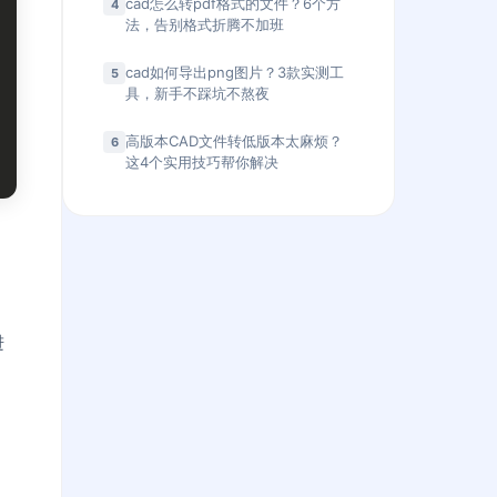
cad怎么转pdf格式的文件？6个方
4
法，告别格式折腾不加班
cad如何导出png图片？3款实测工
5
具，新手不踩坑不熬夜
高版本CAD文件转低版本太麻烦？
6
这4个实用技巧帮你解决
进
，