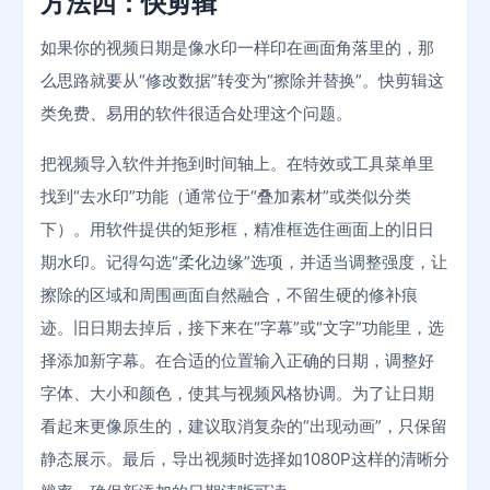
方法四：快剪辑
如果你的视频日期是像水印一样印在画面角落里的，那
么思路就要从“修改数据”转变为“擦除并替换”。快剪辑这
类免费、易用的软件很适合处理这个问题。
把视频导入软件并拖到时间轴上。在特效或工具菜单里
找到“去水印”功能（通常位于“叠加素材”或类似分类
下）。用软件提供的矩形框，精准框选住画面上的旧日
期水印。记得勾选“柔化边缘”选项，并适当调整强度，让
擦除的区域和周围画面自然融合，不留生硬的修补痕
迹。旧日期去掉后，接下来在“字幕”或“文字”功能里，选
择添加新字幕。在合适的位置输入正确的日期，调整好
字体、大小和颜色，使其与视频风格协调。为了让日期
看起来更像原生的，建议取消复杂的“出现动画”，只保留
静态展示。最后，导出视频时选择如1080P这样的清晰分